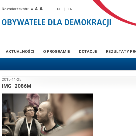
A
A
Rozmiar tekstu:
|
PL
EN
A
AKTUALNOŚCI
O PROGRAMIE
DOTACJE
REZULTATY P
2015-11-25
IMG_2086M