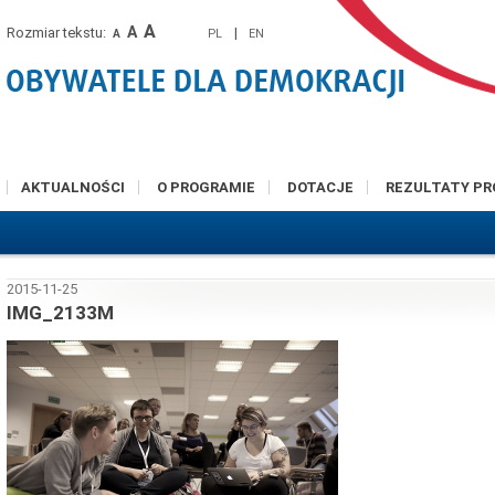
A
A
Rozmiar tekstu:
|
PL
EN
A
AKTUALNOŚCI
O PROGRAMIE
DOTACJE
REZULTATY P
2015-11-25
IMG_2133M