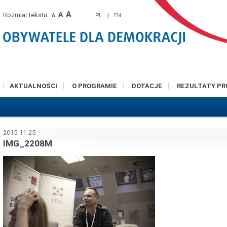
A
A
Rozmiar tekstu:
|
PL
EN
A
AKTUALNOŚCI
O PROGRAMIE
DOTACJE
REZULTATY P
2015-11-25
IMG_2208M