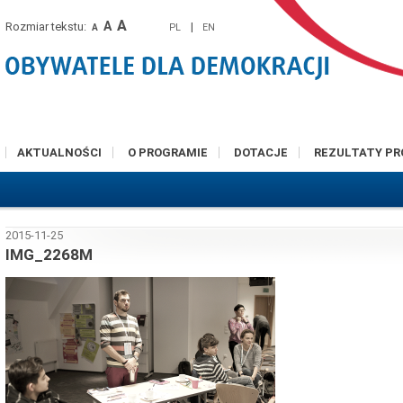
A
A
Rozmiar tekstu:
|
PL
EN
A
AKTUALNOŚCI
O PROGRAMIE
DOTACJE
REZULTATY P
2015-11-25
IMG_2268M