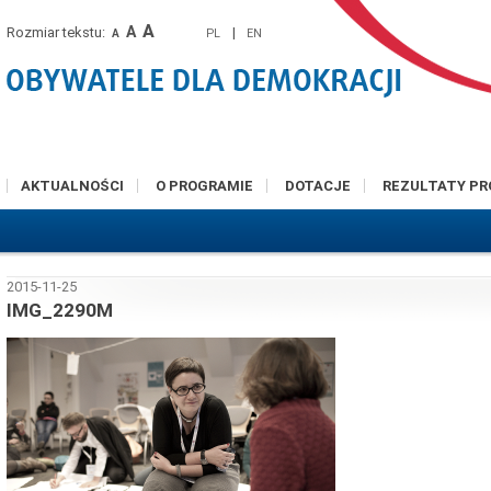
A
A
Rozmiar tekstu:
|
PL
EN
A
AKTUALNOŚCI
O PROGRAMIE
DOTACJE
REZULTATY P
2015-11-25
IMG_2290M