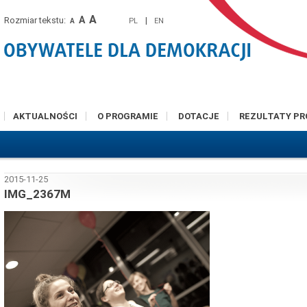
A
A
Rozmiar tekstu:
|
PL
EN
A
AKTUALNOŚCI
O PROGRAMIE
DOTACJE
REZULTATY P
2015-11-25
IMG_2367M