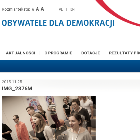
A
A
Rozmiar tekstu:
|
PL
EN
A
AKTUALNOŚCI
O PROGRAMIE
DOTACJE
REZULTATY P
2015-11-25
IMG_2376M