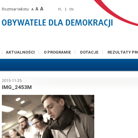
A
A
Rozmiar tekstu:
|
PL
EN
A
AKTUALNOŚCI
O PROGRAMIE
DOTACJE
REZULTATY P
2015-11-25
IMG_2453M