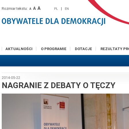
A
A
Rozmiar tekstu:
|
PL
EN
A
AKTUALNOŚCI
O PROGRAMIE
DOTACJE
REZULTATY P
2014-05-22
NAGRANIE Z DEBATY O TĘCZY