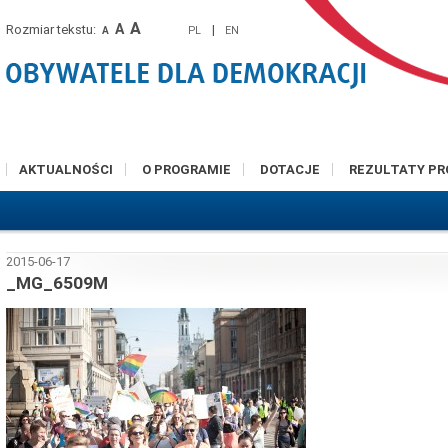
A
A
Rozmiar tekstu:
|
PL
EN
A
AKTUALNOŚCI
O PROGRAMIE
DOTACJE
REZULTATY P
2015-06-17
_MG_6509M