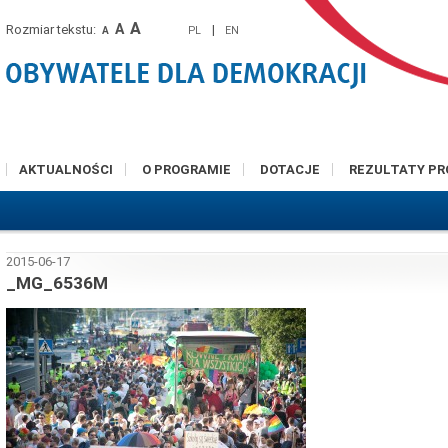
A
A
Rozmiar tekstu:
|
PL
EN
A
AKTUALNOŚCI
O PROGRAMIE
DOTACJE
REZULTATY P
2015-06-17
_MG_6536M