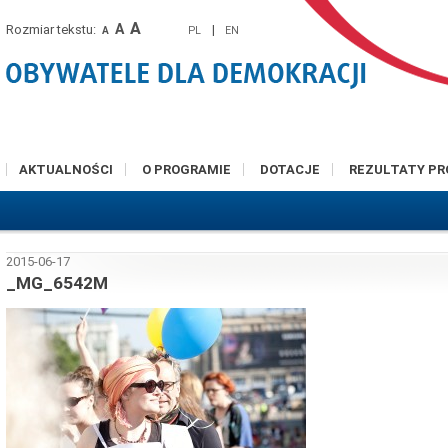
A
A
Rozmiar tekstu:
|
PL
EN
A
AKTUALNOŚCI
O PROGRAMIE
DOTACJE
REZULTATY P
2015-06-17
_MG_6542M