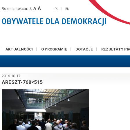
A
A
Rozmiar tekstu:
|
PL
EN
A
AKTUALNOŚCI
O PROGRAMIE
DOTACJE
REZULTATY P
2016-10-17
ARESZT-768×515