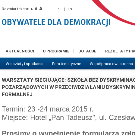
A
A
Rozmiar tekstu:
|
PL
EN
A
AKTUALNOŚCI
O PROGRAMIE
DOTACJE
REZULTATY P
Warsztaty i spotkania
Fora tematyczne
Współpraca dwustronna
WARSZTATY SIECIUJĄCE: SZKOŁA BEZ DYSKRYMINAC
POZARZĄDOWYCH W PRZECIWDZIAŁANIU DYSKRYMINA
FORMALNEJ
Termin: 23 -24 marca 2015 r.
Miejsce: Hotel „Pan Tadeusz”, ul. Czesła
Prosimy o wypełnienie formularza zg