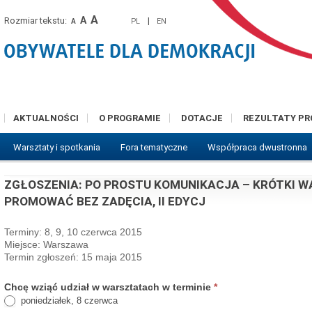
A
A
Rozmiar tekstu:
|
PL
EN
A
AKTUALNOŚCI
O PROGRAMIE
DOTACJE
REZULTATY P
Warsztaty i spotkania
Fora tematyczne
Współpraca dwustronna
ZGŁOSZENIA: PO PROSTU KOMUNIKACJA – KRÓTKI W
PROMOWAĆ BEZ ZADĘCIA, II EDYCJ
Terminy: 8, 9, 10 czerwca 2015
Miejsce: Warszawa
Termin zgłoszeń: 15 maja 2015
Chcę wziąć udział w warsztatach w terminie
*
poniedziałek, 8 czerwca