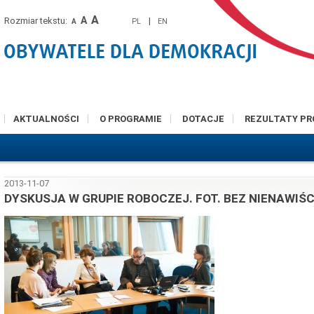
A
A
Rozmiar tekstu:
|
PL
EN
A
AKTUALNOŚCI
O PROGRAMIE
DOTACJE
REZULTATY P
2013-11-07
DYSKUSJA W GRUPIE ROBOCZEJ. FOT. BEZ NIENAWIŚC