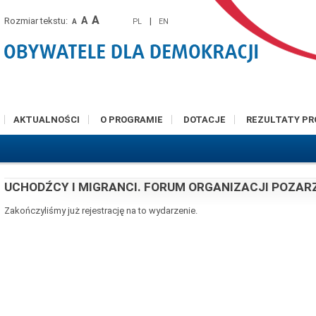
A
A
Rozmiar tekstu:
|
PL
EN
A
AKTUALNOŚCI
O PROGRAMIE
DOTACJE
REZULTATY P
UCHODŹCY I MIGRANCI. FORUM ORGANIZACJI POZA
Zakończyliśmy już rejestrację na to wydarzenie.