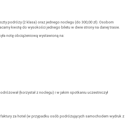
y podróży (2 klasa) oraz jednego noclegu (do 300,00 zł). Osobom
my kwotę do wysokości jednego biletu w dwie strony na danej trasie.
syła notę obciążeniową wystawioną na:
e podróżował (korzystał z noclegu) i w jakim spotkaniu uczestniczył
w, faktury za hotel (w przypadku osób podróżujących samochodem wydruk z