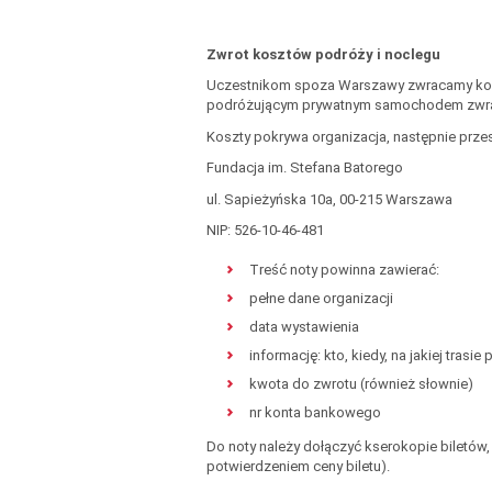
Zwrot kosztów podróży i noclegu
Uczestnikom spoza Warszawy zwracamy koszt
podróżującym prywatnym samochodem zwraca
Koszty pokrywa organizacja, następnie prze
Fundacja im. Stefana Batorego
ul. Sapieżyńska 10a, 00-215 Warszawa
NIP: 526-10-46-481
Treść noty powinna zawierać:
pełne dane organizacji
data wystawienia
informację: kto, kiedy, na jakiej trasi
kwota do zwrotu (również słownie)
nr konta bankowego
Do noty należy dołączyć kserokopie biletó
potwierdzeniem ceny biletu).