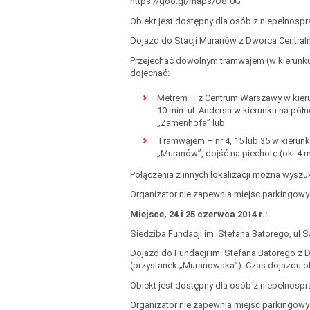
https://goo.gl/maps/O8f0G
Obiekt jest dostępny dla osób z niepełnosp
Dojazd do Stacji Muranów z Dworca Central
Przejechać dowolnym tramwajem (w kierunku P
dojechać:
Metrem – z Centrum Warszawy w kierunk
10 min. ul. Andersa w kierunku na pół
„Zamenhofa” lub
Tramwajem – nr 4, 15 lub 35 w kieru
„Muranów”, dojść na piechotę (ok. 4 mi
Połączenia z innych lokalizacji można wyszuk
Organizator nie zapewnia miejsc parkingowyc
Miejsce
, 24 i 25 czerwca 2014 r.:
Siedziba Fundacji im. Stefana Batorego, ul
Dojazd do Fundacji im. Stefana Batorego z 
(przystanek „Muranowska”). Czas dojazdu ok
Obiekt jest dostępny dla osób z niepełnosp
Organizator nie zapewnia miejsc parkingowyc