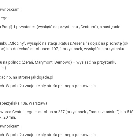
rawnościami.
nego:
ragi) 1 przystanek (wysiąść na przystanku „Centrum”), a następnie
u „Młociny”, wysiąść na stacji „Ratusz Arsenał” i dojść na piechotę (ok.
noc) lub dojechać autobusem 107, 1 przystanek, wysiąść na przystanku
nku na północ (Żerań, Marymont, Bemowo) – wysiąść na przystanku
n.).
ać np. na stronie jakdojade.pl
h. W pobliżu znajduje się strefa płatnego parkowania.
 Sapieżyńska 10a, Warszawa
Dworca Centralnego – autobus nr 227 (przystanek „Franciszkańska”) lub 518
. 20 min.
rawnościami.
h. W pobliżu znajduje się strefa płatnego parkowania.