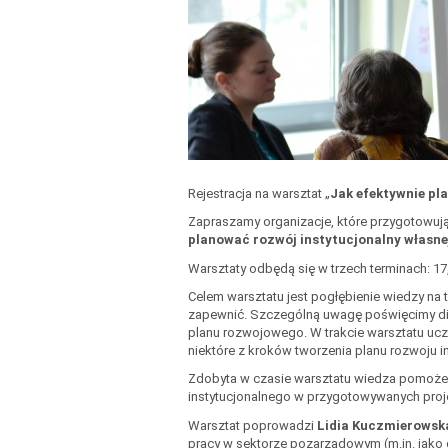
Rejestracja na warsztat „
Jak efektywnie pl
Zapraszamy organizacje, które przygotowują 
planować rozwój instytucjonalny własne
Warsztaty odbędą się w trzech terminach: 17, 
Celem warsztatu jest pogłębienie wiedzy na 
zapewnić. Szczególną uwagę poświęcimy dia
planu rozwojowego. W trakcie warsztatu ucze
niektóre z kroków tworzenia planu rozwoju i
Zdobyta w czasie warsztatu wiedza pomoże w
instytucjonalnego w przygotowywanych proj
Warsztat poprowadzi
Lidia Kuczmierowsk
pracy w sektorze pozarządowym (m.in. jako