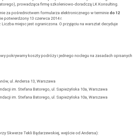
atorego), prowadząca firmę szkoleniowo-doradczą LK Konsulting.
nie za pośrednictwem formularza elektronicznego w terminie
do 12
ie potwierdzony 13 czerwca 2014 r.
Liczba miejsc jest ograniczona. O przyjęciu na warsztat decyduje
wy pokrywamy koszty podróży i jednego noclegu na zasadach opisanych
anów, ul. Andersa 13, Warszawa
undacji im. Stefana Batorego, ul. Sapieżyńska 10a, Warszawa
undacji im. Stefana Batorego, ul. Sapieżyńska 10a, Warszawa
rzy Skwerze Tekli Bądarzewskiej, wejście od Andersa):