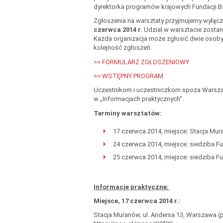
dyrektorka programów krajowych Fundacji B
Zgłoszenia na warsztaty przyjmujemy wyłącz
czerwca 2014 r.
Udział w warsztacie zostan
Każda organizacja może zgłosić dwie osoby. 
kolejność zgłoszeń.
>> FORMULARZ ZGŁOSZENIOWY
>> WSTĘPNY PROGRAM
Uczestnikom i uczestniczkom spoza Warsza
w „Informacjach praktycznych”.
Terminy warsztatów:
17 czerwca 2014, miejsce: Stacja Mur
24 czerwca 2014, miejsce: siedziba F
25 czerwca 2014, miejsce: siedziba F
Informacje praktyczne:
Miejsce, 17 czerwca 2014 r.:
Stacja Muranów, ul. Andersa 13, Warszawa (p