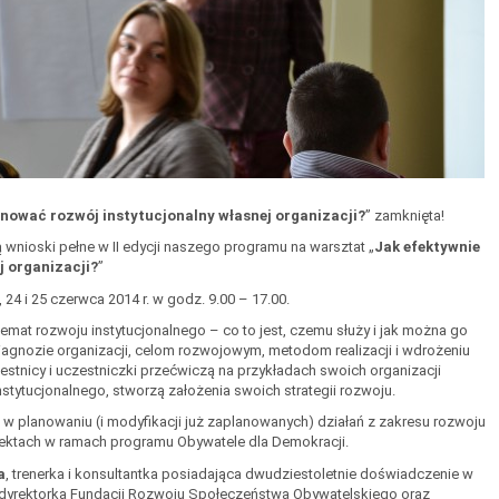
anować rozwój instytucjonalny własnej organizacji?
” zamknięta!
wnioski pełne w II edycji naszego programu na warsztat „
Jak efektywnie
j organizacji?
”
24 i 25 czerwca 2014 r. w godz. 9.00 – 17.00.
temat rozwoju instytucjonalnego – co to jest, czemu służy i jak można go
gnozie organizacji, celom rozwojowym, metodom realizacji i wdrożeniu
stnicy i uczestniczki przećwiczą na przykładach swoich organizacji
nstytucjonalnego, stworzą założenia swoich strategii rozwoju.
 planowaniu (i modyfikacji już zaplanowanych) działań z zakresu rozwoju
ektach w ramach programu Obywatele dla Demokracji.
a
, trenerka i konsultantka posiadająca dwudziestoletnie doświadczenie w
 dyrektorka Fundacji Rozwoju Społeczeństwa Obywatelskiego oraz