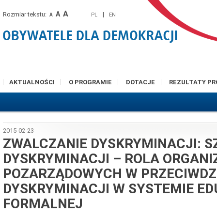
A
A
Rozmiar tekstu:
|
PL
EN
A
AKTUALNOŚCI
O PROGRAMIE
DOTACJE
REZULTATY P
2015-02-23
ZWALCZANIE DYSKRYMINACJI: S
DYSKRYMINACJI – ROLA ORGANI
POZARZĄDOWYCH W PRZECIWDZ
DYSKRYMINACJI W SYSTEMIE ED
FORMALNEJ