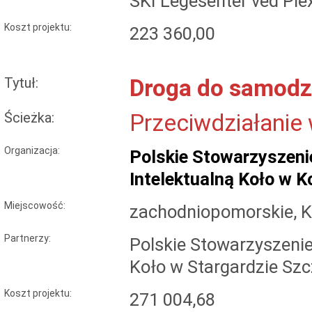
SKI Legesenter ved Ple
Koszt projektu:
223 360,00
Tytuł:
Droga do samodz
Ścieżka:
Przeciwdziałanie
Organizacja:
Polskie Stowarzyszeni
Intelektualną Koło w K
Miejscowość:
zachodniopomorskie, K
Partnerzy:
Polskie Stowarzyszen
Koło w Stargardzie Sz
Koszt projektu:
271 004,68