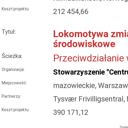
Koszt projektu:
212 454,66
Tytuł:
Lokomotywa zmian
środowiskowe
Ścieżka:
Przeciwdziałanie
Organizacja:
Stowarzyszenie "Centr
Miejscowość:
mazowieckie, Warsza
Partnerzy:
Tysvær Frivilligsentra
Koszt projektu:
390 171,12
Znal