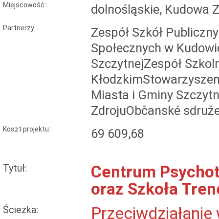
Miejscowość:
dolnośląskie, Kudowa Z
Partnerzy:
Zespół Szkół Publiczn
Społecznych w Kudowie
SzczytnejZespół Szkol
KłodzkimStowarzyszeni
Miasta i Gminy Szczytn
ZdrojuObčanské sdružen
Koszt projektu:
69 609,68
Tytuł:
Centrum Psychot
oraz Szkoła Tre
Ścieżka:
Przeciwdziałanie