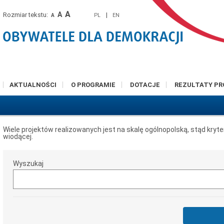
A
A
Rozmiar tekstu:
|
PL
EN
A
AKTUALNOŚCI
O PROGRAMIE
DOTACJE
REZULTATY P
Wiele projektów realizowanych jest na skalę ogólnopolską, stąd kryt
wiodącej.
Wyszukaj