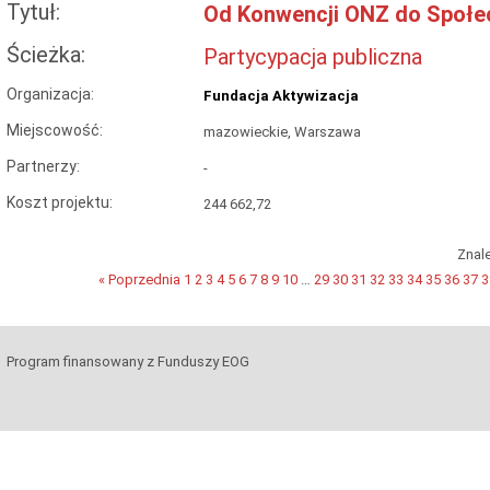
Tytuł:
Od Konwencji ONZ do Społec
Ścieżka:
Partycypacja publiczna
Organizacja:
Fundacja Aktywizacja
Miejscowość:
mazowieckie, Warszawa
Partnerzy:
-
Koszt projektu:
244 662,72
Znal
« Poprzednia
1
2
3
4
5
6
7
8
9
10
…
29
30
31
32
33
34
35
36
37
3
Program finansowany z Funduszy EOG