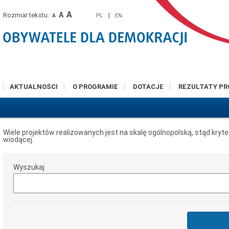
A
A
Rozmiar tekstu:
|
PL
EN
A
AKTUALNOŚCI
O PROGRAMIE
DOTACJE
REZULTATY P
Wiele projektów realizowanych jest na skalę ogólnopolską, stąd kryt
wiodącej.
Wyszukaj