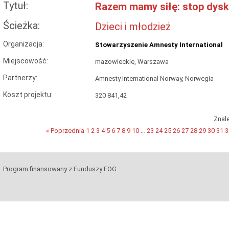
Tytuł:
Razem mamy siłę: stop dysk
Ścieżka:
Dzieci i młodzież
Organizacja:
Stowarzyszenie Amnesty International
Miejscowość:
mazowieckie, Warszawa
Partnerzy:
Amnesty International Norway, Norwegia
Koszt projektu:
320 841,42
Znal
« Poprzednia
1
2
3
4
5
6
7
8
9
10
…
23
24
25
26
27
28
29
30
31
3
Program finansowany z Funduszy EOG