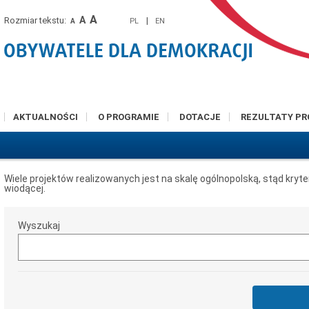
A
A
Rozmiar tekstu:
|
PL
EN
A
AKTUALNOŚCI
O PROGRAMIE
DOTACJE
REZULTATY P
Wiele projektów realizowanych jest na skalę ogólnopolską, stąd kryt
wiodącej.
Wyszukaj