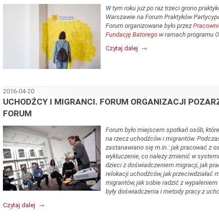
W tym roku już po raz trzeci grono praktyk
Warszawie na Forum Praktyków Partycypa
Forum organizowane było przez
Pracownię
Fundację Batorego
w ramach programu Ob
Czytaj dalej
2016-04-20
UCHODŹCY I MIGRANCI. FORUM ORGANIZACJI POZA
FORUM
Forum było miejscem spotkań osób, które
na rzecz uchodźców i migrantów. Podczas 
zastanawiano się m.in.: jak pracować z 
wykluczenie, co należy zmienić w systemi
dzieci z doświadczeniem migracji, jak p
relokacji uchodźców, jak przeciwdziałać
migrantów, jak sobie radzić z wypaleni
były doświadczenia i metody pracy z uch
Czytaj dalej