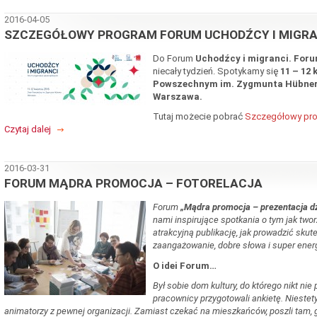
2016-04-05
SZCZEGÓŁOWY PROGRAM FORUM UCHODŹCY I MIGRA
Do Forum
Uchodźcy i migranci. For
niecały tydzień. Spotykamy się
11 – 12 
Powszechnym im. Zygmunta Hübnera,
Warszawa.
Tutaj możecie pobrać
Szczegółowy pr
Czytaj dalej
2016-03-31
FORUM MĄDRA PROMOCJA – FOTORELACJA
Forum
„Mądra promocja – prezentacja d
nami inspirujące spotkania o tym jak twor
atrakcyjną publikację, jak prowadzić sku
zaangażowanie, dobre słowa i super energ
O idei Forum…
Był sobie dom kultury, do którego nikt nie
pracownicy przygotowali ankietę. Niestety
animatorzy z pewnej organizacji. Zamiast czekać na mieszkańców, poszli tam, g