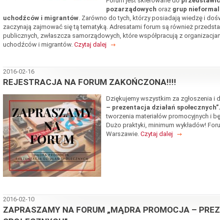
Forum jest skierowane do
przedstawici
pozarządowych
oraz
grup nieformal
uchodźców i migrantów
. Zarówno do tych, którzy posiadają wiedzę i dośw
zaczynają zajmować się tą tematyką. Adresatami forum są również przedstawic
publicznych, zwłaszcza samorządowych, które współpracują z organizacjam
uchodźców i migrantów.
Czytaj dalej
2016-02-16
REJESTRACJA NA FORUM ZAKOŃCZONA!!!!
Dziękujemy wszystkim za zgłoszenia i
– prezentacja działań społecznych”
tworzenia materiałów promocyjnych i bę
Dużo praktyki, minimum wykładów! Foru
Warszawie.
Czytaj dalej
2016-02-10
ZAPRASZAMY NA FORUM „MĄDRA PROMOCJA – PREZ