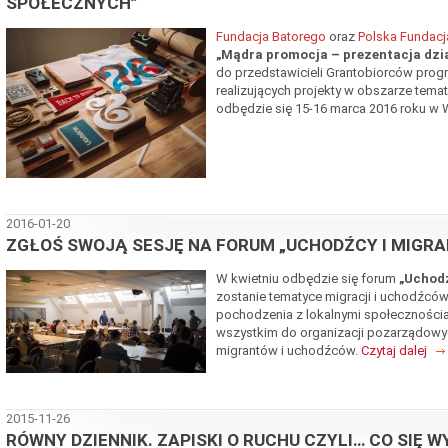
SPOŁECZNYCH”
Fundacja Batorego
oraz
Polska Fundacja
„Mądra promocja – prezentacja dzi
do przedstawicieli Grantobiorców prog
realizujących projekty w obszarze tema
odbędzie się 15-16 marca 2016 roku w
2016-01-20
ZGŁOŚ SWOJĄ SESJĘ NA FORUM „UCHODŹCY I MIGRA
W kwietniu odbędzie się forum
„Uchodź
zostanie tematyce migracji i uchodźców
pochodzenia z lokalnymi społecznościa
wszystkim do organizacji pozarządowych
migrantów i uchodźców.
Czytaj dalej
2015-11-26
RÓWNY DZIENNIK. ZAPISKI O RUCHU CZYLI… CO SIĘ