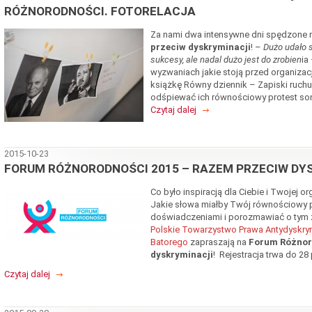
RÓŻNORODNOŚCI. FOTORELACJA
Za nami dwa intensywne dni spędzone
przeciw dyskryminacji
! –
Dużo udało s
sukcesy, ale nadal dużo jest do zrobien
ia
wyzwaniach jakie stoją przed organizac
książkę Równy dziennik – Zapiski ruchu
odśpiewać ich równościowy protest so
Czytaj dalej
2015-10-23
FORUM RÓŻNORODNOŚCI 2015 – RAZEM PRZECIW DY
Co było inspiracją dla Ciebie i Twojej o
Jakie słowa miałby Twój równościowy p
doświadczeniami i porozmawiać o tym 
Polskie Towarzystwo Prawa Antydyskry
Batorego
zapraszają na
Forum Różnor
dyskryminacji
!
Rejestracja trwa do 28
Czytaj dalej