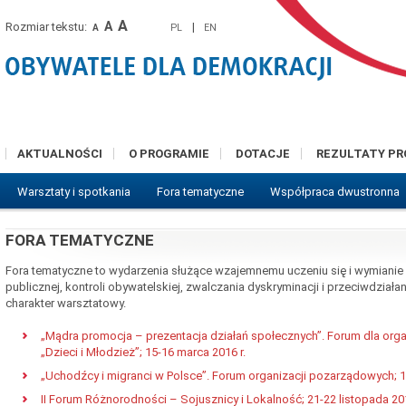
A
A
Rozmiar tekstu:
|
PL
EN
A
AKTUALNOŚCI
O PROGRAMIE
DOTACJE
REZULTATY P
Warsztaty i spotkania
Fora tematyczne
Współpraca dwustronna
FORA TEMATYCZNE
Fora tematyczne to wydarzenia służące wzajemnemu uczeniu się i wymianie
publicznej, kontroli obywatelskiej, zwalczania dyskryminacji i przeciwdział
charakter warsztatowy.
„Mądra promocja – prezentacja działań społecznych”. Forum dla organ
„Dzieci i Młodzież”; 15-16 marca 2016 r.
„Uchodźcy i migranci w Polsce”. Forum organizacji pozarządowych; 11
II Forum Różnorodności – Sojusznicy i Lokalność; 21-22 listopada 201