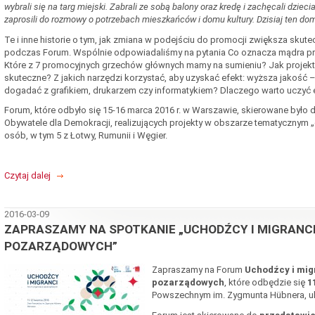
wybrali się na targ miejski. Zabrali ze sobą balony oraz kredę i zachęcali dzie
zaprosili do rozmowy o potrzebach mieszkańców i domu kultury. Dzisiaj ten dom
Te i inne historie o tym, jak zmiana w podejściu do promocji zwiększa skut
podczas Forum. Wspólnie odpowiadaliśmy na pytania Co oznacza mądra pr
Które z 7 promocyjnych grzechów głównych mamy na sumieniu? Jak projekto
skuteczne? Z jakich narzędzi korzystać, aby uzyskać efekt: wyższa jakość –
dogadać z grafikiem, drukarzem czy informatykiem? Dlaczego warto uczyć es
Forum, które odbyło się 15-16 marca 2016 r. w Warszawie, skierowane było
Obywatele dla Demokracji, realizujących projekty w obszarze tematycznym „d
osób, w tym 5 z Łotwy, Rumunii i Węgier.
Czytaj dalej
2016-03-09
ZAPRASZAMY NA SPOTKANIE „UCHODŹCY I MIGRANCI
POZARZĄDOWYCH”
Zapraszamy na Forum
Uchodźcy i mig
pozarządowych
, które odbędzie się
1
Powszechnym im. Zygmunta Hübnera, ul